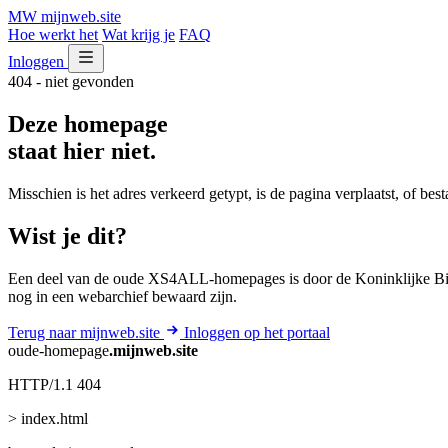
MW
mijnweb
.site
Hoe werkt het
Wat krijg je
FAQ
Inloggen
404 - niet gevonden
Deze homepage
staat hier niet.
Misschien is het adres verkeerd getypt, is de pagina verplaatst, of be
Wist je dit?
Een deel van de oude XS4ALL-homepages is door de Koninklijke Bib
nog in een webarchief bewaard zijn.
Terug naar mijnweb.site
Inloggen op het portaal
oude-homepage
.mijnweb.site
HTTP/1.1 404
> index.html